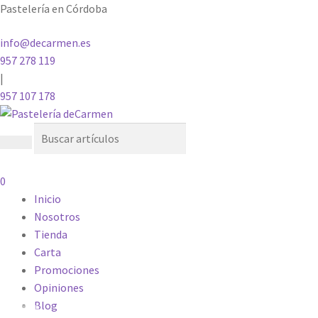
Pastelería en Córdoba
info@decarmen.es
957 278 119
|
957 107 178
0
Inicio
Nosotros
Tienda
Carta
Promociones
Opiniones
Blog