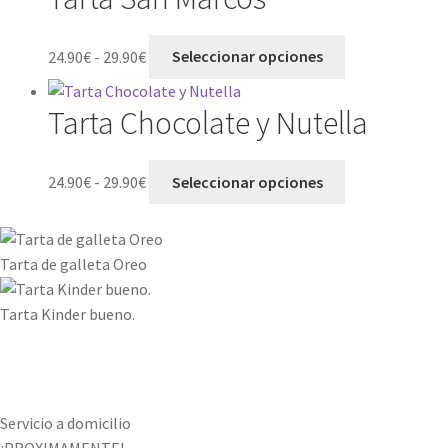
24.90€
variantes.
hasta
Las
Rango
Este
24.90
€
-
29.90
€
Seleccionar opciones
29.90€
opciones
de
producto
se
precios:
tiene
Tarta Chocolate y Nutella
pueden
desde
múltiples
elegir
24.90€
variantes.
en
hasta
Las
Rango
Este
24.90
€
-
29.90
€
Seleccionar opciones
la
29.90€
opciones
de
producto
página
se
precios:
tiene
de
pueden
desde
múltiples
Tarta de galleta Oreo
producto
elegir
24.90€
variantes.
en
hasta
Las
Tarta Kinder bueno.
la
29.90€
opciones
página
se
de
pueden
producto
elegir
en
Servicio a domicilio
la
¡PROXIMAMENTE!