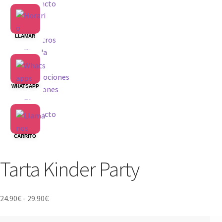
Contacto
Inicio
LLAMAR
Nosotros
Tienda
Carta
Promociones
WHATSAPP
Opiniones
Blog
Contacto
CARRITO
Tarta Kinder Party
Rango
24.90
€
-
29.90
€
de