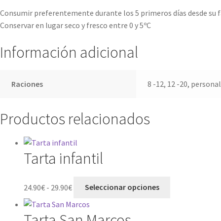
Consumir preferentemente durante los 5 primeros días desde su f
Conservar en lugar seco y fresco entre 0 y 5ºC
Información adicional
Raciones
8 -12, 12 -20, persona
Productos relacionados
Tarta infantil
Rango
Este
24.90
€
-
29.90
€
Seleccionar opciones
de
producto
precios:
tiene
Tarta San Marcos
desde
múltiples